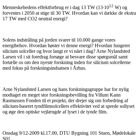
12
Menneskehedens effektforbrug er i dag 13 TW (13∙10
W) og
forventes i 2050 at stige til 30 TW. Hvordan kan vi dække de ekstra
17 TW med CO2 neutral energi?
Solens indstråling på jorden svarer til 10.000 gange vores
energibehov. Hvordan høster vi denne energi? Hvordan fungerer
silicium solceller og hvor langt er vi nået i dag? Arne Nylandsted
Larsen vil i sit foredrag forsøge at besvare disse spørgsmål samt
fortælle os om den nyeste forskning inden for silicium solcellerne
med fokus på forskningsindsatsen i Århus.
Arne Nylandsted Larsen og hans forskningsgruppe har for nylig
modtaget en meget stor forskningsbevilling fra Villum Kann
Rasmussen Fonden til et projekt, der drejer sig om forbedring af
silicium-baseret tyndfilmsolcellers effektivitet ved at sprede sollyset
og øge den optiske vejlængde af lyset i de tynde film.
Onsdag 9/12-2009 kl.17.00, DTU Bygning 101 Stuen, Mødelokale
S01.